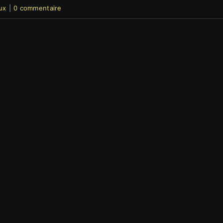
ux
|
0 commentaire