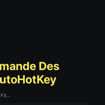
mmande Des
AutoHotKey
F3...