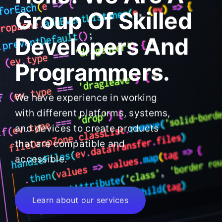
Group Of Skilled
Developers And
Programmers.
We have experience in working
with different platforms, systems,
and devices to create products
that are compatible and
accessible.
Learn about our services