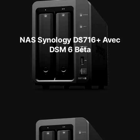
NAS Synology DS716+ Avec
DSM 6 Béta