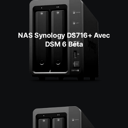
NAS Synology DS716+ Avec
DSM 6 Béta