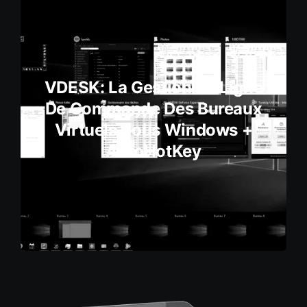
VDESK: La Gestion En Ligne
De Commande Des Bureaux
Virtuels Sous Windows +
AutoHotKey