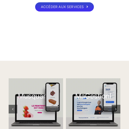
ACCÉDER AUX SERVICES
Musquar
MaGestionPsy