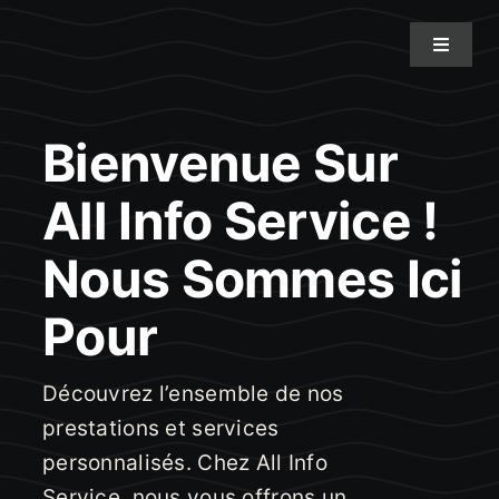
Passer
au
Toggle
Navigat
contenu
A propos de nous
Bienvenue Sur
Nos services
All Info Service !
Nous Sommes Ici
Nos projets
Pour
Nous contacter
Découvrez l’ensemble de nos
Les actualités
prestations et services
personnalisés. Chez All Info
Service, nous vous offrons un