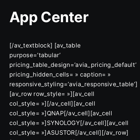
App Center
[/av_textblock] [av_table
purpose=’tabular’
pricing_table_design=’avia_pricing_default’
pricing_hidden_cells= » caption= »
responsive_styling=’avia_responsive_table’]
[av_row row_style= »][av_cell
col_style= »][/av_cell][av_cell
col_style= »]QNAP[/av_cell][av_cell
col_style= »]SYNOLOGY[/av_cell][av_cell
col_style= »]ASUSTOR[/av_cell][/av_row]