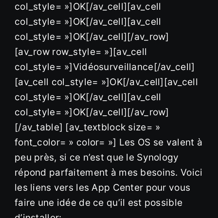
col_style= »]OK[/av_cell][av_cell
col_style= »]OK[/av_cell][av_cell
col_style= »]OK[/av_cell][/av_row]
[av_row row_style= »][av_cell
col_style= »]Vidéosurveillance[/av_cell]
[av_cell col_style= »]OK[/av_cell][av_cell
col_style= »]OK[/av_cell][av_cell
col_style= »]OK[/av_cell][/av_row]
[/av_table] [av_textblock size= »
font_color= » color= »] Les OS se valent à
peu près, si ce n’est que le Synology
répond parfaitement à mes besoins. Voici
les liens vers les App Center pour vous
faire une idée de ce qu’il est possible
d’installer: