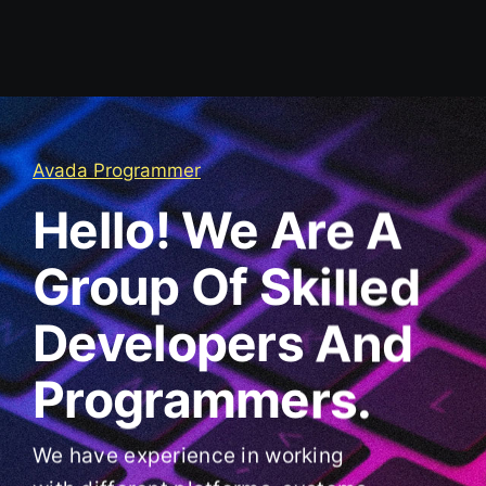
Avada Programmer
Hello! We Are A
Group Of Skilled
Developers And
Programmers.
We have experience in working