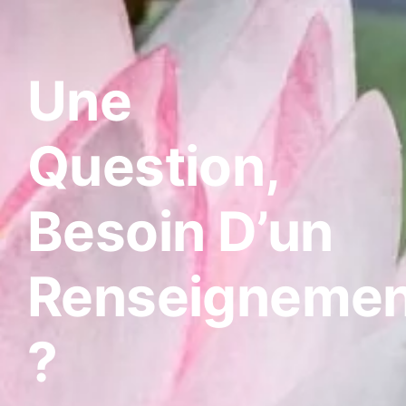
Une
Question,
Besoin D’un
Renseignemen
?