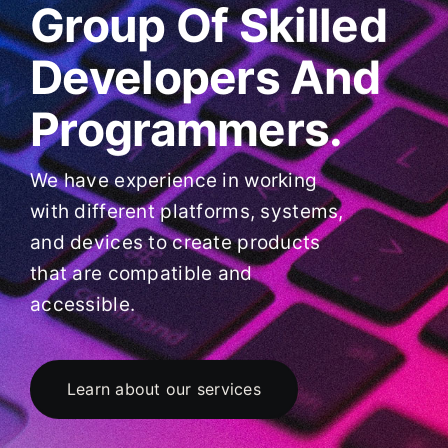
Group Of Skilled
Developers And
Programmers.
We have experience in working
with different platforms, systems,
and devices to create products
that are compatible and
accessible.
Learn about our services