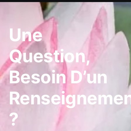
Une
Question,
Besoin D’un
Renseignemen
?