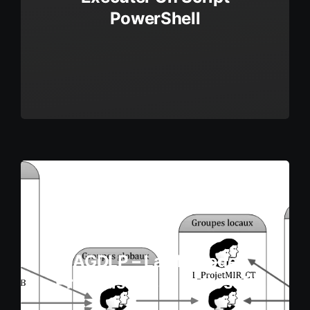
PowerShell
AGDLP – La Méthode
Préconisée Par Microsoft