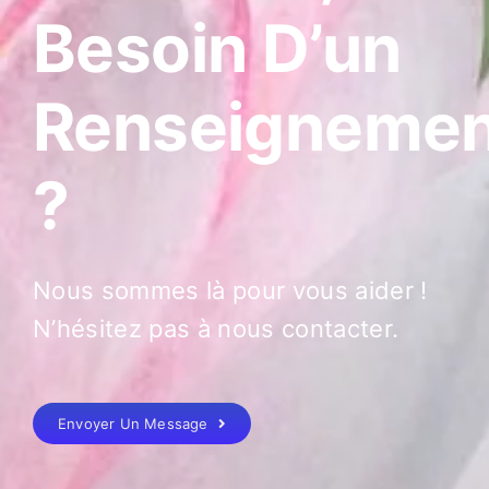
Besoin D’un
Renseignemen
?
Nous sommes là pour vous aider !
N’hésitez pas à nous contacter.
Envoyer Un Message