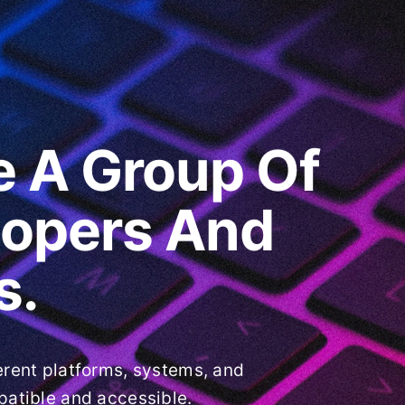
e A Group Of
lopers And
s.
erent platforms, systems, and
patible and accessible.