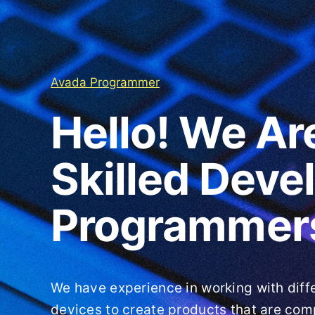
Avada Programmer
Hello! We Ar
Skilled Deve
Programmer
We have experience in working with diff
devices to create products that are com