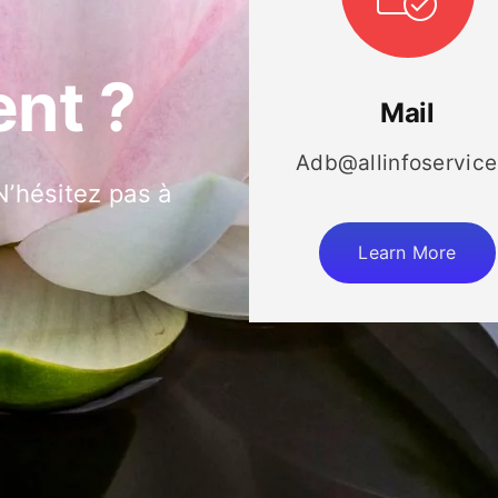
nt ?
Mail
Adb@allinfoservice.
’hésitez pas à
Learn More