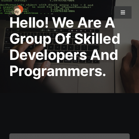
Passer
au
Toggle
Hello! We Are A
Navigat
contenu
Group Of Skilled
A propos de nous
Developers And
Nos services
Programmers.
Nos projets
Nous contacter
Les actualités