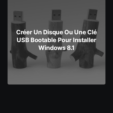
Créer Un Disque Ou Une Clé
USB Bootable Pour Installer
Windows 8.1