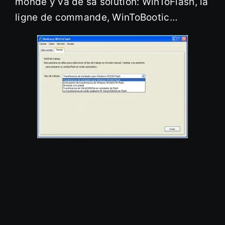
monde y va de sa solution: WinToFlash, la
ligne de commande, WinToBootic…