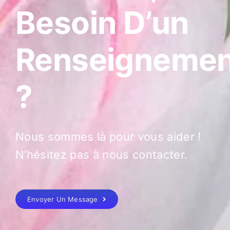
Besoin D’un
Renseignemen
?
Nous sommes là pour vous aider !
N’hésitez pas à nous contacter.
Envoyer Un Message