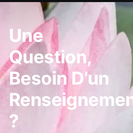
Une
Question,
Besoin D’un
Renseignemen
?