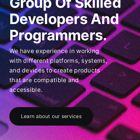
Group Of Skilled
Developers And
Programmers.
We have experience in working
with different platforms, systems,
and devices to create products
that are compatible and
accessible.
Learn about our services