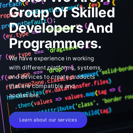
Group Of Skilled
Developers And
Programmers.
We have experience in working
with different platforms, systems,
and devices to create products
that are compatible and
accessible.
Learn about our services