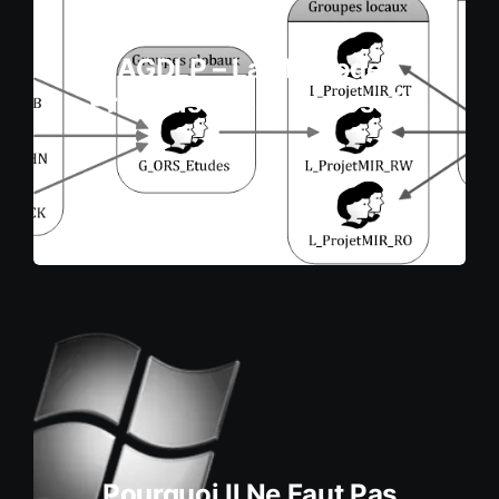
AGDLP – La Méthode
Préconisée Par Microsoft
Pourquoi Il Ne Faut Pas